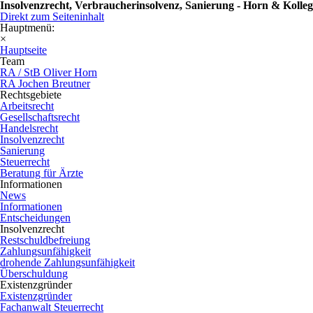
Insolvenzrecht, Verbraucherinsolvenz, Sanierung - Horn & Kolle
Direkt zum Seiteninhalt
Hauptmenü:
×
Hauptseite
Team
RA / StB Oliver Horn
RA Jochen Breutner
Rechtsgebiete
Arbeitsrecht
Gesellschaftsrecht
Handelsrecht
Insolvenzrecht
Sanierung
Steuerrecht
Beratung für Ärzte
Informationen
News
Informationen
Entscheidungen
Insolvenzrecht
Restschuldbefreiung
Zahlungsunfähigkeit
drohende Zahlungsunfähigkeit
Überschuldung
Existenzgründer
Existenzgründer
Fachanwalt Steuerrecht