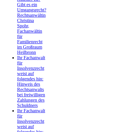
Gibt es ein
Umgangsrecht?
Rechtsanwältin
Christina
Spohr,
Fachanwältin
für
Familienrecht
im Großraum
Heilbronn
Ihr Fachanwalt
für
Insolvenzrecht
weist auf
folgendes hin:
Hinweis des
Rechtsanwalts
bei freiwilligen
Zahlungen des
Schuldners
Ihr Fachanwalt
für
Insolvenzrecht
weist auf
folgendes hin: