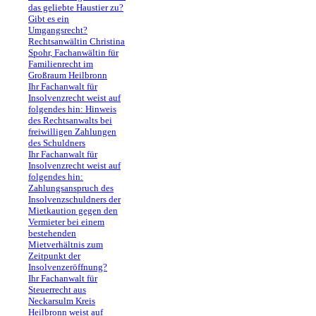
das geliebte Haustier zu?
Gibt es ein
Umgangsrecht?
Rechtsanwältin Christina
Spohr, Fachanwältin für
Familienrecht im
Großraum Heilbronn
Ihr Fachanwalt für
Insolvenzrecht weist auf
folgendes hin: Hinweis
des Rechtsanwalts bei
freiwilligen Zahlungen
des Schuldners
Ihr Fachanwalt für
Insolvenzrecht weist auf
folgendes hin:
Zahlungsanspruch des
Insolvenzschuldners der
Mietkaution gegen den
Vermieter bei einem
bestehenden
Mietverhältnis zum
Zeitpunkt der
Insolvenzeröffnung?
Ihr Fachanwalt für
Steuerrecht aus
Neckarsulm Kreis
Heilbronn weist auf