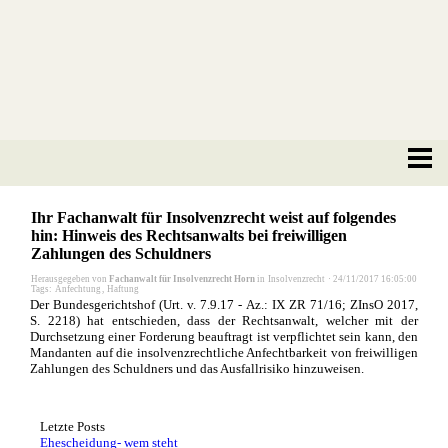
Ihr Fachanwalt für Insolvenzrecht weist auf folgendes
hin: Hinweis des Rechtsanwalts bei freiwilligen
Zahlungen des Schuldners
Herausgegeben von
Fachanwalt für Insolvenzrecht Horn
in
Insolvenzrecht
·
24/11/2017 16:05:00
Tags:
Anfechtung
,
Haftung
Der Bundesgerichtshof (Urt. v. 7.9.17 - Az.: IX ZR 71/16; ZInsO 2017,
S. 2218) hat entschieden, dass der Rechtsanwalt, welcher mit der
Durchsetzung einer Forderung beauftragt ist verpflichtet sein kann, den
Mandanten auf die insolvenzrechtliche Anfechtbarkeit von freiwilligen
Zahlungen des Schuldners und das Ausfallrisiko hinzuweisen.
Letzte Posts
Ehescheidung- wem steht