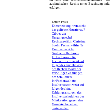
ausländischen Rechts unter Beachtung inlä
erfolgen.
Letzte Posts
Ehescheidung- wem steht
das geliebte Haustier zu?
Gibt es ein
Umgangsrecht?
Rechtsanwältin Christina
Spohr, Fachanwältin für
Familienrecht im
Großraum Heilbronn
Ihr Fachanwalt für
Insolvenzrecht weist auf
folgendes hin: Hinweis
des Rechtsanwalts bei
freiwilligen Zahlungen
des Schuldners
Ihr Fachanwalt für
Insolvenzrecht weist auf
folgendes hin:
Zahlungsanspruch des
Insolvenzschuldners der
Mietkaution gegen den
Vermieter bei einem
bestehenden