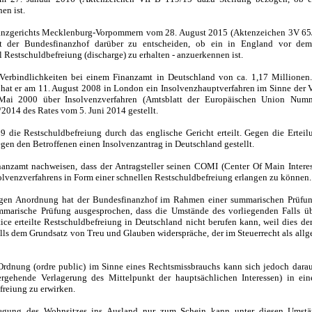
en ist.
nanzgerichts Mecklenburg-Vorpommern vom 28. August 2015 (Aktenzeichen 3V 65
t der Bundesfinanzhof darüber zu entscheiden, ob ein in England vor dem
 Restschuldbefreiung (discharge) zu erhalten - anzuerkennen ist.
 Verbindlichkeiten bei einem Finanzamt in Deutschland von ca. 1,17 Millionen
n hat er am 11. August 2008 in London ein Insolvenzhauptverfahren im Sinne d
i 2000 über Insolvenzverfahren (Amtsblatt der Europäischen Union Numm
14 des Rates vom 5. Juni 2014 gestellt.
 die Restschuldbefreiung durch das englische Gericht erteilt. Gegen die Erteil
egen den Betroffenen einen Insolvenzantrag in Deutschland gestellt.
nzamt nachweisen, dass der Antragsteller seinen COMI (Center Of Main Intere
nsolvenzverfahrens in Form einer schnellen Restschuldbefreiung erlangen zu können.
iligen Anordnung hat der Bundesfinanzhof im Rahmen einer summarischen Prüfu
marische Prüfung ausgesprochen, dass die Umstände des vorliegenden Falls üb
tice erteilte Restschuldbefreiung in Deutschland nicht berufen kann, weil dies d
s dem Grundsatz von Treu und Glauben widerspräche, der im Steuerrecht als all
 Ordnung (ordre public) im Sinne eines Rechtsmissbrauchs kann sich jedoch dara
rgehende Verlagerung des Mittelpunkt der hauptsächlichen Interessen) in ein
freiung zu erwirken.
erlegung des Wohnsitzes ins Ausland nur zum Schein kann unter diesen Ums