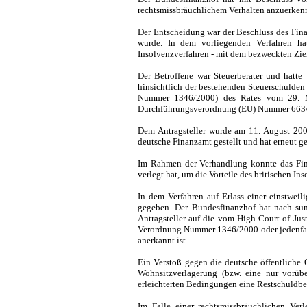
rechtsmissbräuchlichem Verhalten anzuerkenn
Der Entscheidung war der Beschluss des Fi
wurde. In dem vorliegenden Verfahren ha
Insolvenzverfahren - mit dem bezweckten Ziel
Der Betroffene war Steuerberater und hatte
hinsichtlich der bestehenden Steuerschulde
Nummer 1346/2000) des Rates vom 29. Ma
Durchführungsverordnung (EU) Nummer 663/20
Dem Antragsteller wurde am 11. August 2009
deutsche Finanzamt gestellt und hat erneut g
Im Rahmen der Verhandlung konnte das Fina
verlegt hat, um die Vorteile des britischen I
In dem Verfahren auf Erlass einer einstwe
gegeben. Der Bundesfinanzhof hat nach sum
Antragsteller auf die vom High Court of Jus
Verordnung Nummer 1346/2000 oder jedenfall
anerkannt ist.
Ein Verstoß gegen die deutsche öffentliche
Wohnsitzverlagerung (bzw. eine nur vorübe
erleichterten Bedingungen eine Restschuldbe
Im Falle einer rechtsmissbräuchlichen V