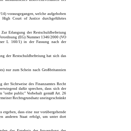
/14) vorausgegangen, welche aufgehoben
 High Court of Justice durchgeführtes
. Zur Erlangung der Restschuldbefreiung
er Verordnung (EG) Nummer 1346/2000 (VO
er L 160/1) in der Fassung nach der
ung der Restschuldbefreiung hat sich das
sts) nur zum Schein nach Großbritannien
ng der Sichtweise des Finanzamtes Recht
erwiegend dafür sprechen, dass sich der
em "ordre public" Vorbehalt gemäß Art. 26
gemeiner Rechtsgrundsatz uneingeschränkt
us ergeben, dass eine nur vorübergehende
en anderen Staat erfolgt, um unter dort
tänden das Ergebnis der Anwendung des