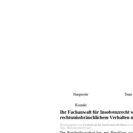
Hauptseite
Team
Kontakt
Ihr Fachanwalt für Insolvenzrecht w
rechtsmissbräuchlichem Verhalten n
Herausgegeben von
Fachanwalt für Insolvenzrecht Horn
in
In
Tags:
Restschuldbefreiung
Der Bundesfinanzhof hat mit Beschluss vo