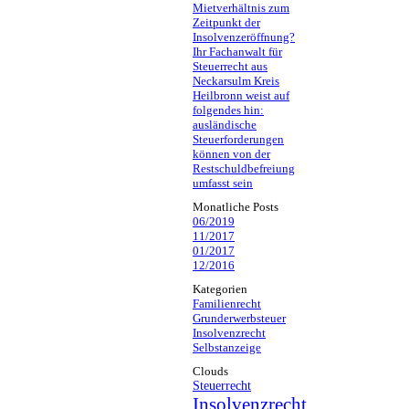
Mietverhältnis zum
Zeitpunkt der
Insolvenzeröffnung?
Ihr Fachanwalt für
Steuerrecht aus
Neckarsulm Kreis
Heilbronn weist auf
folgendes hin:
ausländische
Steuerforderungen
können von der
Restschuldbefreiung
umfasst sein
Monatliche Posts
06/2019
11/2017
01/2017
12/2016
Kategorien
Familienrecht
Grunderwerbsteuer
Insolvenzrecht
Selbstanzeige
Clouds
Steuerrecht
Insolvenzrecht