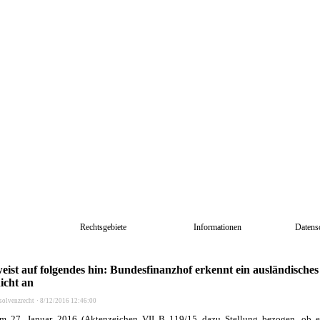
Rechtsgebiete
Informationen
Datens
eist auf folgendes hin: Bundesfinanzhof erkennt ein ausländisches
icht an
solvenzrecht
·
8/12/2016 12:46:00
m 27. Januar 2016 (Aktenzeichen VII B 119/15 dazu Stellung bezogen, ob ei